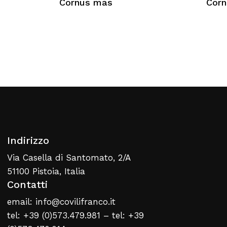
Cornus mas
Corn
Nessun prodotto nel carrello
Torna Alla Lista Web
Indirizzo
Via Casella di Santomato, 2/A
51100 Pistoia, Italia
Contatti
email: info@covilifranco.it
tel: +39 (0)573.479.981 – tel: +39