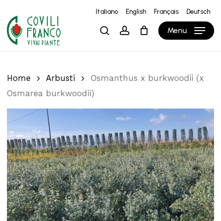
Skip
Italiano
English
Français
Deutsch
to
Close
Carrello
Cart
Menu
search
account
main
content
Home
Arbusti
Osmanthus x burkwoodii (x
Osmarea burkwoodii)