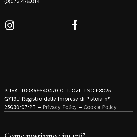
(0)573.478.014
P. IVA IT00855640470 C. F. CVL FNC 53C25
G713U Registro delle Imprese di Pistoia n°
25630/97/PT –
Privacy Policy
–
Cookie Policy
Come possiamo aiutarti?