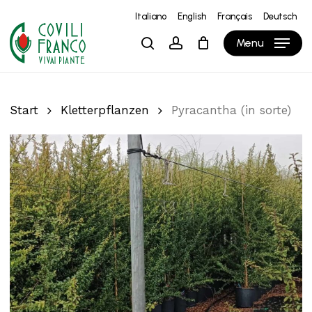
Skip
Italiano
English
Français
Deutsch
to
Close
Warenkorb
Cart
Menu
search
account
main
content
Start
Kletterpflanzen
Pyracantha (in sorte)