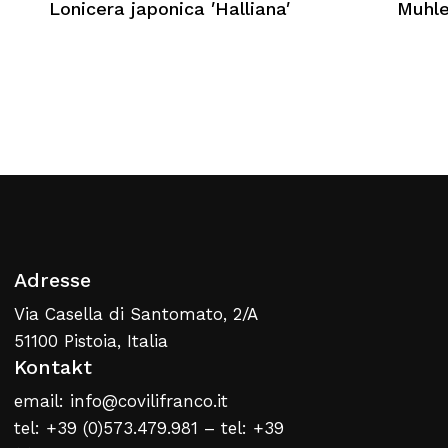
Lonicera japonica ′Halliana′
Muhle
Kein Produkt im Warenkorb
Zurück Zur Webliste
Adresse
Via Casella di Santomato, 2/A
51100 Pistoia, Italia
Kontakt
email: info@covilifranco.it
tel: +39 (0)573.479.981 – tel: +39