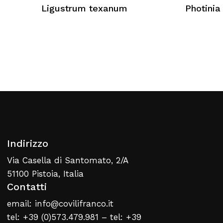
Nessun prodotto nel carrello
Ligustrum texanum
Photinia 
Torna Alla Lista Web
Indirizzo
Via Casella di Santomato, 2/A
51100 Pistoia, Italia
Contatti
email: info@covilifranco.it
tel: +39 (0)573.479.981 – tel: +39