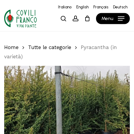
Skip
Italiano
English
Français
Deutsch
to
Close
Carrello
Cart
Menu
search
account
main
content
Home
Tutte le categorie
Pyracantha (in
varietà)