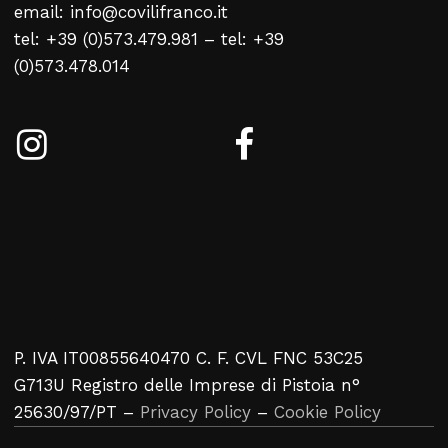
email: info@covilifranco.it
Nessun prodotto nel carrello
tel: +39 (0)573.479.981 – tel: +39
(0)573.478.014
Torna Alla Lista Web
P. IVA IT00855640470 C. F. CVL FNC 53C25
G713U Registro delle Imprese di Pistoia n°
25630/97/PT –
Privacy Policy
–
Cookie Policy