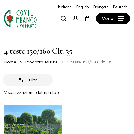
Skip
Italiano
English
Français
Deutsch
to
Close
Close
Carrello
Cart
Menu
search
account
main
Filters
content
4 teste 150/160 Clt. 35
Home
Prodotto Misure
4 teste 150/160 Clt. 35
Filtri
Visualizzazione del risultato