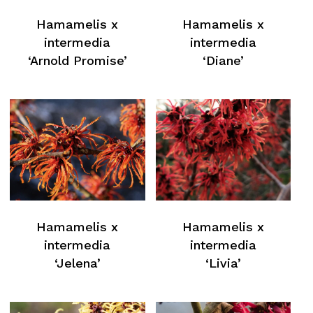
Hamamelis x
Hamamelis x
intermedia
intermedia
‘Arnold Promise’
‘Diane’
Hamamelis x
Hamamelis x
intermedia
intermedia
Nessun prodotto nel carrello
‘Jelena’
‘Livia’
Torna Alla Lista Web