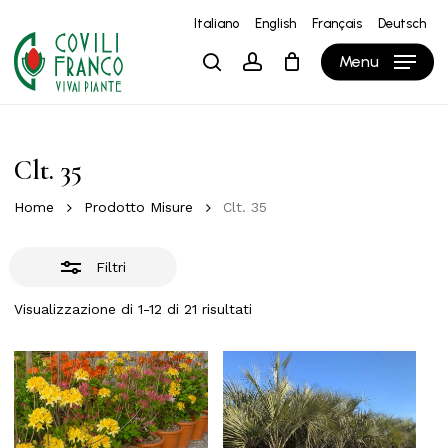
Skip
Italiano
English
Français
Deutsch
to
Close
Close
Carrello
Cart
Menu
search
account
main
Filters
content
Clt. 35
Home
Prodotto Misure
Clt. 35
Filtri
Visualizzazione di 1-12 di 21 risultati