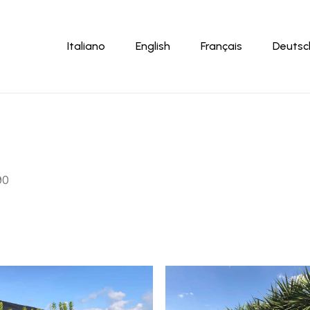
Carrello
Italiano
English
Français
Deutsc
90