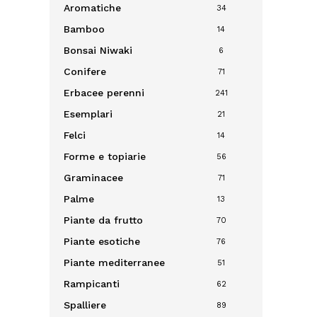
Aromatiche
34
Bamboo
14
Bonsai
Niwaki
6
Conifere
71
Erbacee perenni
241
Esemplari
21
Felci
14
Forme e topiarie
56
Graminacee
71
Palme
13
Piante da frutto
70
Piante esotiche
76
Piante mediterranee
51
Rampicanti
62
Spalliere
89