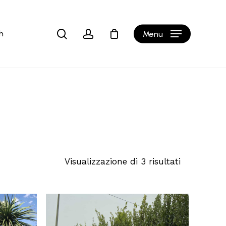
Close
Cart
search
account
h
Menu
Visualizzazione di 3 risultati