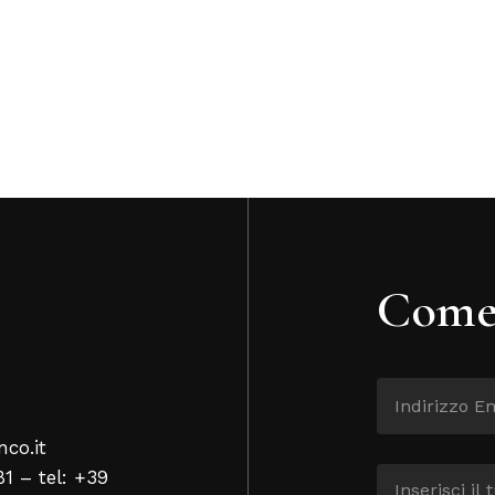
Come 
nco.it
81 – tel: +39