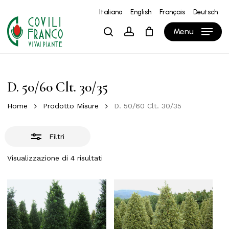
Skip
Italiano
English
Français
Deutsch
to
Close
Close
Carrello
Cart
Menu
search
account
main
Filters
content
D. 50/60 Clt. 30/35
Home
Prodotto Misure
D. 50/60 Clt. 30/35
Filtri
Visualizzazione di 4 risultati