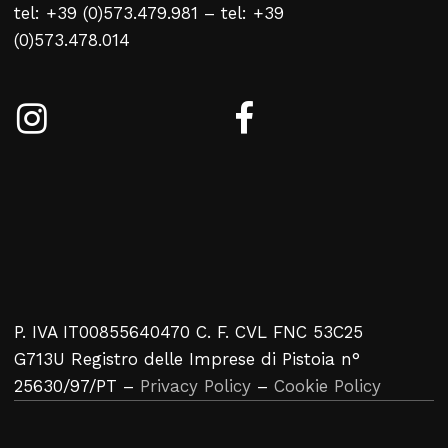
tel: +39 (0)573.479.981 – tel: +39
Nessun prodotto nel carrello
(0)573.478.014
Torna Alla Lista Web
P. IVA IT00855640470 C. F. CVL FNC 53C25
G713U Registro delle Imprese di Pistoia n°
25630/97/PT –
Privacy Policy
–
Cookie Policy