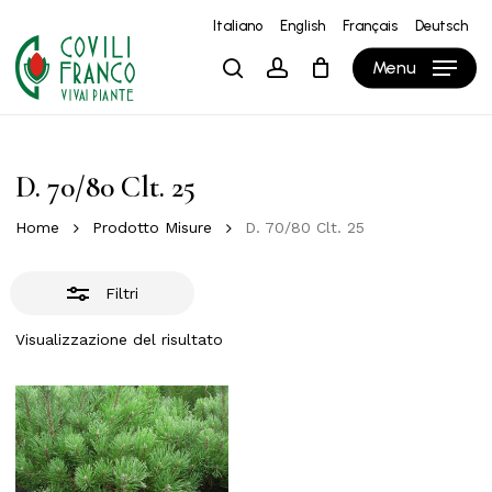
Skip
Italiano
English
Français
Deutsch
to
Close
Close
Carrello
Cart
Menu
search
account
main
Filters
content
D. 70/80 Clt. 25
Home
Prodotto Misure
D. 70/80 Clt. 25
Filtri
Visualizzazione del risultato