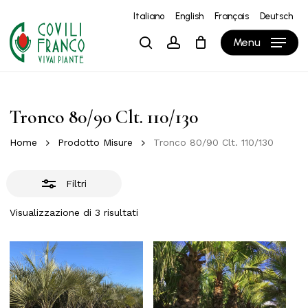
Skip
Italiano
English
Français
Deutsch
to
Close
Close
Carrello
Cart
Menu
search
account
main
Filters
content
Tronco 80/90 Clt. 110/130
Home
Prodotto Misure
Tronco 80/90 Clt. 110/130
Filtri
Visualizzazione di 3 risultati