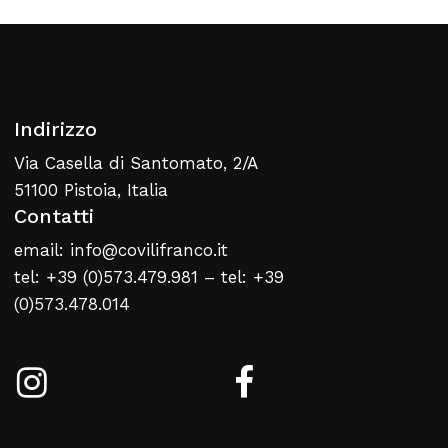
Indirizzo
Nessun prodotto nel carrello
Via Casella di Santomato, 2/A
51100 Pistoia, Italia
Contatti
Torna Alla Lista Web
email: info@covilifranco.it
tel: +39 (0)573.479.981 – tel: +39
(0)573.478.014