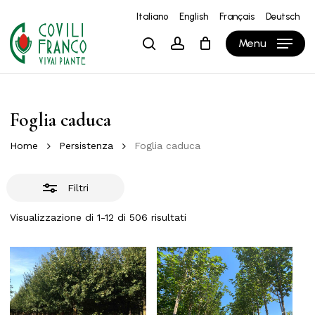
Skip
Italiano
English
Français
Deutsch
to
Close
Close
Carrello
Cart
Menu
search
account
main
Filters
content
Foglia caduca
Home
Persistenza
Foglia caduca
Filtri
Visualizzazione di 1-12 di 506 risultati