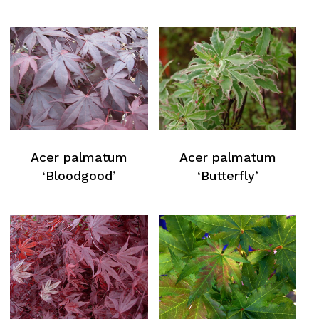
Acer palmatum
Acer palmatum
‘Bloodgood’
‘Butterfly’
Nessun prodotto nel carrello
Torna Alla Lista Web