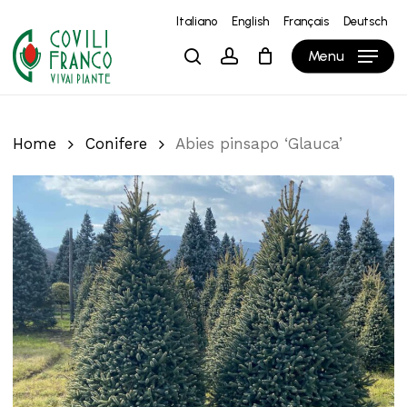
Skip
Italiano
English
Français
Deutsch
to
Close
Carrello
Cart
Menu
search
account
main
content
Home
Conifere
Abies pinsapo ‘Glauca’