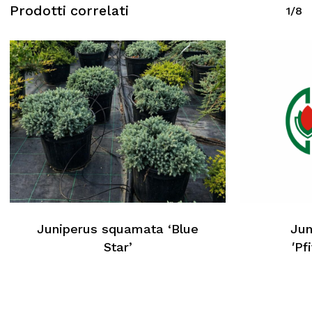
Prodotti correlati
1/8
Juniperus squamata ‘Blue
Jun
Star’
′Pf
Nessun prodotto nel carrello