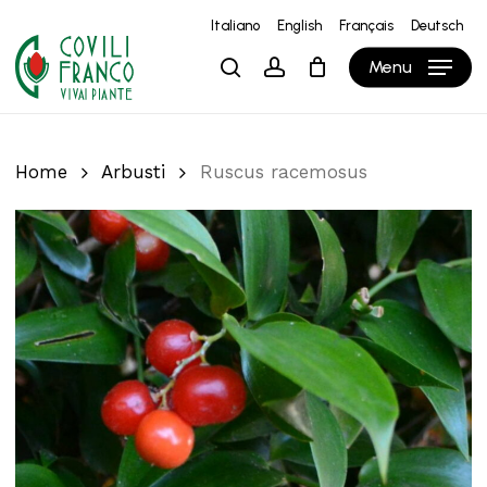
Skip
Italiano
English
Français
Deutsch
to
Close
Carrello
Cart
Menu
search
account
main
content
Home
Arbusti
Ruscus racemosus