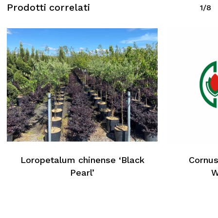
Prodotti correlati
1/8
Loropetalum chinense ‘Black
Cornus
Pearl’
W
Nessun prodotto nel carrello