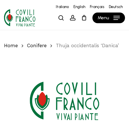
Skip
Italiano
English
Français
Deutsch
to
Close
Carrello
Cart
Menu
search
account
main
content
Home
Conifere
Thuja occidentalis ‘Danica’