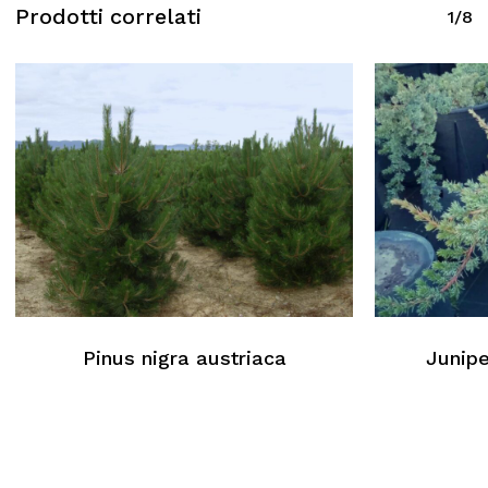
Prodotti correlati
1/8
Pinus nigra austriaca
Junipe
Nessun prodotto nel carrello